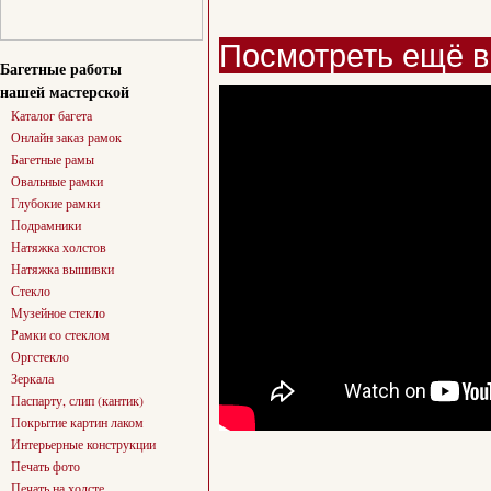
Посмотреть ещё в
Багетные работы
нашей мастерской
Каталог багета
Онлайн заказ рамок
Багетные рамы
Овальные рамки
Глубокие рамки
Подрамники
Натяжка холстов
Натяжка вышивки
Стекло
Музейное стекло
Рамки со стеклом
Оргстекло
Зеркала
Паспарту, слип (кантик)
Покрытие картин лаком
Интерьерные конструкции
Печать фото
Печать на холсте