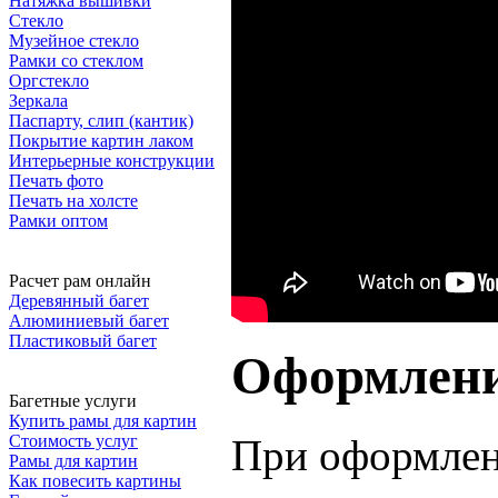
Натяжка вышивки
Стекло
Музейное стекло
Рамки со стеклом
Оргстекло
Зеркала
Паспарту, слип (кантик)
Покрытие картин лаком
Интерьерные конструкции
Печать фото
Печать на холсте
Рамки оптом
Расчет рам онлайн
Деревянный багет
Алюминиевый багет
Пластиковый багет
Оформление
Багетные услуги
Купить рамы для картин
При оформлен
Стоимость услуг
Рамы для картин
Как повесить картины