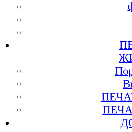
П
Ж
Пор
В
ПЕЧА
ПЕЧА
Д