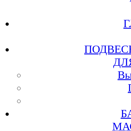
Г
ПОДВЕС
ДЛ
Вы
Б
МА