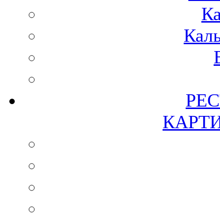
Ка
Каль
РЕ
КАРТ