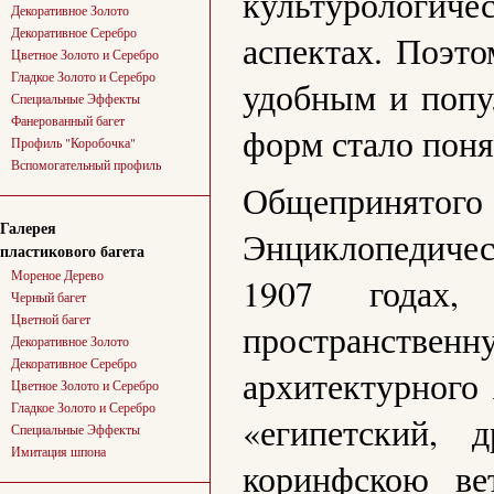
культурологич
Декоративное Золото
Декоративное Серебро
аспектах. Поэт
Цветное Золото и Серебро
Гладкое Золото и Серебро
удобным и попу
Специальные Эффекты
Фанерованный багет
форм стало поня
Профиль "Коробочка"
Вспомогательный профиль
Общепринятого о
Галерея
Энциклопедичес
пластикового багета
Мореное Дерево
1907 годах,
Черный багет
Цветной багет
пространственн
Декоративное Золото
Декоративное Серебро
архитектурного 
Цветное Золото и Серебро
Гладкое Золото и Серебро
«египетский, 
Специальные Эффекты
Имитация шпона
коринфскою ве