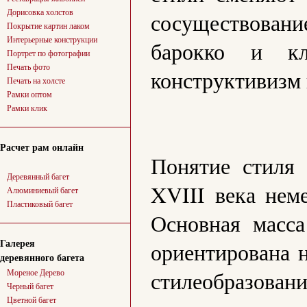
Дорисовка холстов
сосуществован
Покрытие картин лаком
Интерьерные конструкции
барокко и к
Портрет по фотографии
Печать фото
конструктивизм
Печать на холсте
Рамки оптом
Рамки клик
Расчет рам онлайн
Понятие стиля 
Деревянный багет
XVIII века нем
Алюминиевый багет
Пластиковый багет
Основная масса
Галерея
ориентирована 
деревянного багета
стилеобразов
Мореное Дерево
Черный багет
Цветной багет