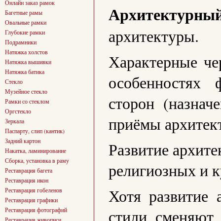
Онлайн заказ рамок
Архитектурный
Багетные рамы
Овальные рамки
архитектуры.
Глубокие рамки
Подрамники
Натяжка холстов
Характерные че
Натяжка вышивки
Натяжка батика
особенностях 
Стекло
Музейное стекло
сторон (назнач
Рамки со стеклом
Оргстекло
приёмы архитек
Зеркала
Паспарту, слип (кантик)
Задний картон
Развитие архите
Накатка, ламинирование
Сборка, установка в раму
религиозных и к
Реставрация багета
Реставрация икон
Хотя развитие 
Реставрация гобеленов
Реставрация графики
Реставрация фотографий
стили сменяют 
Реставрация живописи