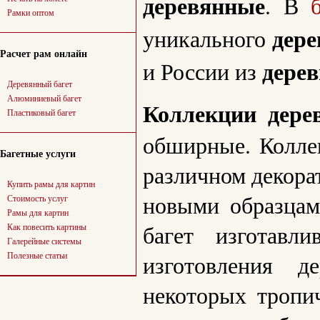
деревянные
. В
Рамки оптом
дере
уникального
Расчет рам онлайн
дерев
и России из
Деревянный багет
Алюминиевый багет
Коллекции дерев
Пластиковый багет
обширные. Коллек
Багетные услуги
различном декора
Купить рамы для картин
новыми образцам
Стоимость услуг
Рамы для картин
багет изготавл
Как повесить картины
Галерейные системы
Полезные статьи
изготовления д
некоторых тропи