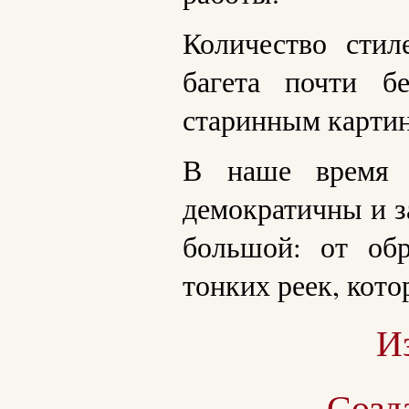
Количество стил
багета почти б
старинным картин
В наше время т
демократичны и за
большой: от об
тонких реек, кот
И
Созд