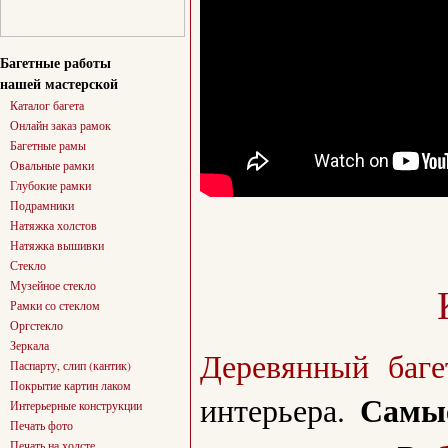
Багетные работы
нашей мастерской
Каталог багета
Онлайн заказ рамок
Багетные рамы
Овальные рамки
Глубокие рамки
Подрамники
Натяжка холстов
Натяжка вышивки
Стекло
Музейное стекло
Рамки со стеклом
Оргстекло
Зеркала
Деревянный баге
Паспарту, слип (кантик)
Покрытие картин лаком
Самы
интерьера.
Интерьерные конструкции
Печать фото
Печать на холсте