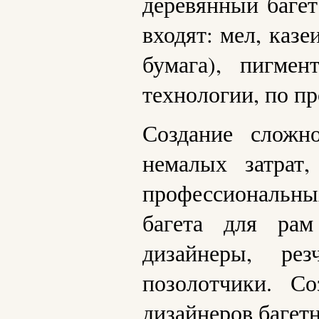
деревянный багет
входят: мел, каз
бумага), пигмен
технологии, по пр
Создание сложн
немалых затрат
профессиональных
багета для рам
дизайнеры, рез
позолотчики. С
дизайнеров багет