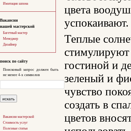
Имитация шпона
цвета воодуш
успокаивают.
Вакансии
нашей мастерской
Багетный мастер
Теплые солне
Менеджер
Дизайнер
стимулируют 
поиск по сайту
гостиной и де
Поисковый запрос должен быть
зеленый и фи
не менее 4-х символов
чувство поко
создать в сп
цветов внося
Вакансии мастерской
Стоимость услуг
использовать
Полезные статьи