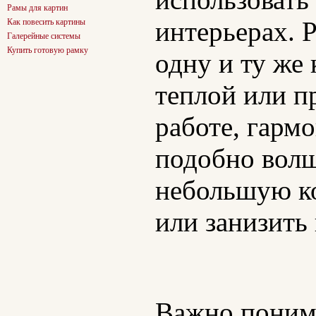
Рамы для картин
Как повесить картины
интерьерах. 
Галерейные системы
Купить готовую рамку
одну и ту же
теплой или п
работе, гарм
подобно волш
небольшую ко
или занизить
Важно понима