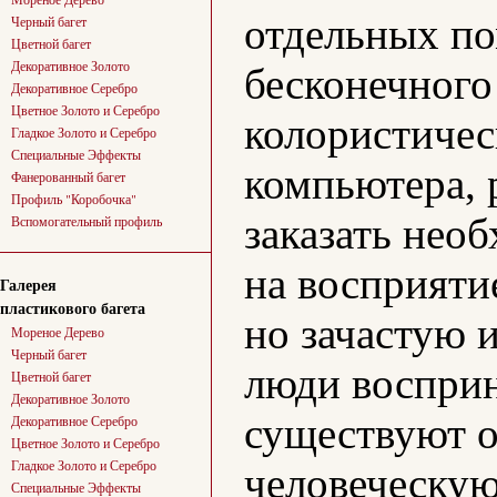
отдельных по
Черный багет
Цветной багет
Декоративное Золото
бесконечного
Декоративное Серебро
Цветное Золото и Серебро
колористичес
Гладкое Золото и Серебро
Специальные Эффекты
компьютера, 
Фанерованный багет
Профиль "Коробочка"
заказать необ
Вспомогательный профиль
на восприяти
Галерея
пластикового багета
но зачастую и
Мореное Дерево
Черный багет
люди восприн
Цветной багет
Декоративное Золото
существуют о
Декоративное Серебро
Цветное Золото и Серебро
Гладкое Золото и Серебро
человеческую 
Специальные Эффекты