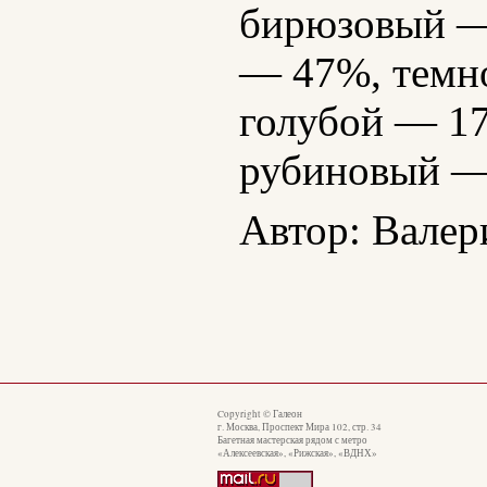
бирюзовый —
— 47%, темн
голубой — 17
рубиновый — 
Автор: Валер
Copyright © Галеон
г. Москва, Проспект Мира 102, стр. 34
Багетная мастерская рядом с метро
«Алексеевская», «Рижская», «ВДНХ»