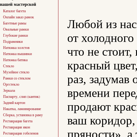
нашей мастерской
Каталог багета
Онлайн заказ рамок
Любой из нас
Багетные рамы
Овальные рамки
от холодного 
Глубокие рамки
Подрамники
что не стоит
Натяжка холстов
Натяжка вышивки
Натяжка батика
красный цвет
Стекло
Музейное стекло
раз, задумав
Рамки со стеклом
Оргстекло
времени пере
Зеркала
Паспарту, слип (кантик)
продают крас
Задний картон
Накатка, ламинирование
Сборка, установка в раму
ваш коридор,
Реставрация багета
Реставрация икон
пряности», а
Реставрация гобеленов