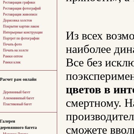
Реставрация графики
Реставрация фотографий
Реставрация живописи
Дорисовка холстов
Покрытие картин лаком
Из всех возм
Интерьерные конструкции
Портрет по фотографии
Печать фото
наиболее ди
Печать на холсте
Рамки оптом
Все без искл
Рамки клик
поэксперимен
Расчет рам онлайн
цветов в инт
Деревянный багет
Алюминиевый багет
смертному. Н
Пластиковый багет
производител
Галерея
сможете ввол
деревянного багета
Мореное Дерево