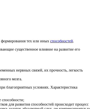
я формирования тех или иных
способностей
.
вающие существенное влияние на развитие его
еменных нервных связей, их прочность, легкость
овного мозга.
 при благоприятных условиях. Характеристика
е способности;
атков для развития способностей происходит процесс
здесь задаток-абсолютный слух, он компенсируется за