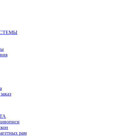
СТЕМЫ
мы
ния
а
заказ
ТА
живописи
икон
багетных рам