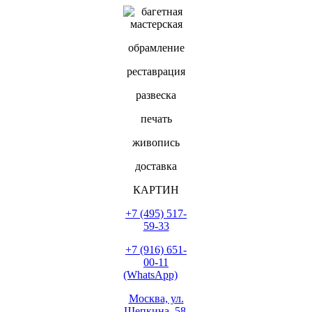
обрамление
реставрация
развеска
печать
живопись
доставка
КАРТИН
+7 (495) 517-
59-33
+7 (916) 651-
00-11
(WhatsApp)
Москва, ул.
Щепкина, 58,