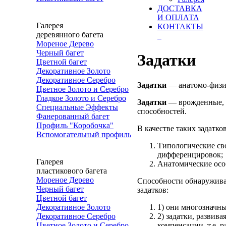
ДОСТАВКА
И ОПЛАТА
Галерея
КОНТАКТЫ
деревянного багета
Мореное Дерево
Черный багет
Задатки
Цветной багет
Декоративное Золото
Декоративное Серебро
Задатки
— анатомо-физио
Цветное Золото и Серебро
Гладкое Золото и Серебро
Задатки
— врожденные, у
Специальные Эффекты
способностей.
Фанерованный багет
Профиль "Коробочка"
В качестве таких задатко
Вспомогательный профиль
Типологические сво
дифференцировок;
Галерея
Анатомические особ
пластикового багета
Мореное Дерево
Способности обнаруживаю
Черный багет
задатков:
Цветной багет
1) они многозначны,
Декоративное Золото
2) задатки, развив
Декоративное Серебро
компенсации, т.е. 
Цветное Золото и Серебро