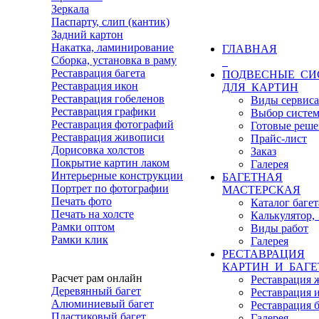
Зеркала
Паспарту, слип (кантик)
Задний картон
Накатка, ламинирование
ГЛАВНАЯ
Сборка, установка в раму
Реставрация багета
ПОДВЕСНЫЕ СИ
Реставрация икон
ДЛЯ КАРТИН
Реставрация гобеленов
Виды сервиса
Реставрация графики
Выбор систе
Реставрация фотографий
Готовые реше
Реставрация живописи
Прайс-лист
Дорисовка холстов
Заказ
Покрытие картин лаком
Галерея
Интерьерные конструкции
БАГЕТНАЯ
Портрет по фотографии
МАСТЕРСКАЯ
Печать фото
Каталог багет
Печать на холсте
Калькулятор, 
Рамки оптом
Виды работ
Рамки клик
Галерея
РЕСТАВРАЦИЯ
КАРТИН И БАГЕ
Расчет рам онлайн
Реставрация 
Деревянный багет
Реставрация 
Алюминиевый багет
Реставрация 
Пластиковый багет
Галерея