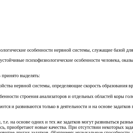
логические особенности нервной системы, служащие базой дл
стойчивые психофизиологические особенности человека, оказы
в принято выделять:
йства нервной системы, определяющие скорость образования вр
енности строения анализаторов и отдельных областей коры гол
тся и развиваются только в деятельности и на основе задатков
 т.е. на основе одних и тех же задатков могут развиваться разны
аясь, приобретают новые качества. При отсутствии некоторых зад
развитие других задатков. (Например: музыкальные способности, 