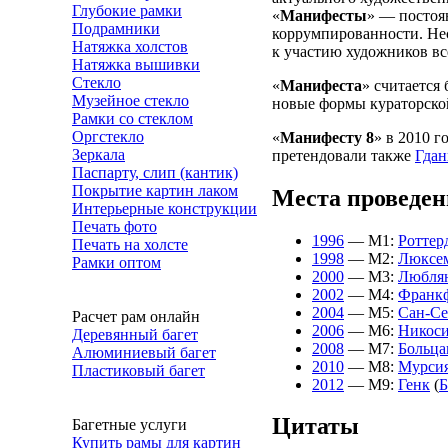
Глубокие рамки
«
Манифесты
» — постоя
Подрамники
коррумпированности. Нес
Натяжка холстов
к участию художников вс
Натяжка вышивки
Стекло
«
Манифеста
» считается
Музейное стекло
новые формы кураторско
Рамки со стеклом
Оргстекло
«
Манифесту 8
» в 2010 
Зеркала
претендовали также
Гдан
Паспарту, слип (кантик)
Покрытие картин лаком
Места проведе
Интерьерные конструкции
Печать фото
1996
— М1:
Роттер
Печать на холсте
1998
— М2:
Люксем
Рамки оптом
2000
— М3:
Любля
2002
— М4:
Франкф
2004
— М5:
Сан-Се
Расчет рам онлайн
2006
— М6:
Никос
Деревянный багет
2008
— М7:
Больца
Алюминиевый багет
2010
— М8:
Мурси
Пластиковый багет
2012
— М9:
Генк
(
Б
Цитаты
Багетные услуги
Купить рамы для картин