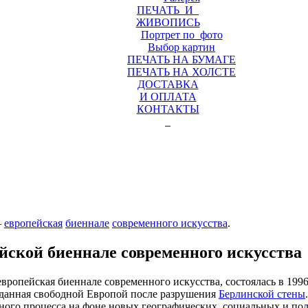
ПЕЧАТЬ И
ЖИВОПИСЬ
Портрет по фото
Выбор картин
ПЕЧАТЬ НА БУМАГЕ
ПЕЧАТЬ НА ХОЛСТЕ
ДОСТАВКА
И ОПЛАТА
КОНТАКТЫ
—
европейская
биеннале
современного искусства
.
йской биеннале современного искусства
 европейская биеннале современного искусства, состоялась в 199
озданная свободной Европой после разрушения
Берлинской стены
ного процесса на фоне новых географических, социальных и пол