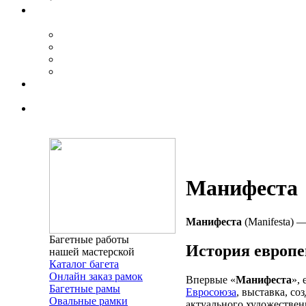
Манифеста
Манифеста
(Manifesta) 
Багетные работы
История европе
нашей мастерской
Каталог багета
Онлайн заказ рамок
Впервые «
Манифеста
»,
Багетные рамы
Евросоюза
, выставка, с
Овальные рамки
актуального художествен