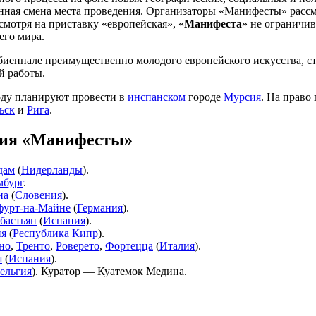
нная смена места проведения. Организаторы «Манифесты» рассма
мотря на приставку «европейская», «
Манифеста
» не ограничи
его мира.
 биеннале преимущественно молодого европейского искусства, 
й работы.
году планируют провести в
инспанском
городе
Мурсия
. На право
ьск
и
Рига
.
ния «Манифесты»
дам
(
Нидерланды
).
бург
.
на
(
Словения
).
урт-на-Майне
(
Германия
).
бастьян
(
Испания
).
ия
(
Республика Кипр
).
но
,
Тренто
,
Роверето
,
Фортецца
(
Италия
).
я
(
Испания
).
ельгия
). Куратор — Куатемок Медина.