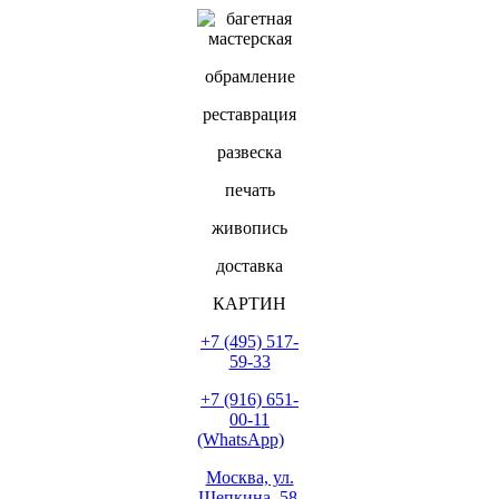
обрамление
реставрация
развеска
печать
живопись
доставка
КАРТИН
+7 (495) 517-
59-33
+7 (916) 651-
00-11
(WhatsApp)
Москва, ул.
Щепкина, 58,