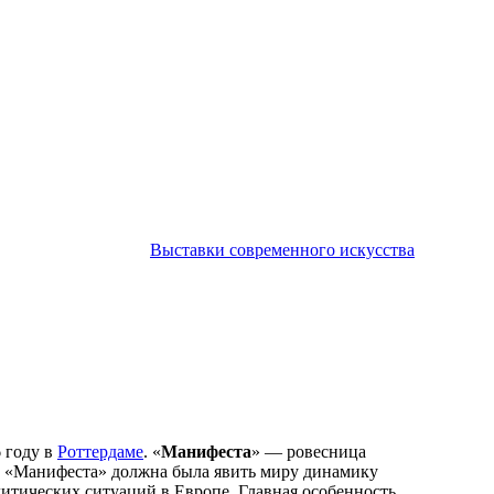
Выставки современного искусства
6 году в
Роттердаме
. «
Манифеста
» — ровесница
. «Манифеста» должна была явить миру динамику
итических ситуаций в Европе. Главная особенность