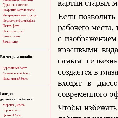
картин старых м
Дорисовка холстов
Покрытие картин лаком
Если позволить 
Интерьерные конструкции
Портрет по фотографии
рабочего места,
Печать фото
Печать на холсте
с изображением
Рамки оптом
Рамки клик
красивыми вида
Расчет рам онлайн
самым серьезн
Деревянный багет
создается в гла
Алюминиевый багет
Пластиковый багет
входят в дисс
современного оф
Галерея
деревянного багета
Чтобы избежать 
Мореное Дерево
Черный багет
Цветной багет