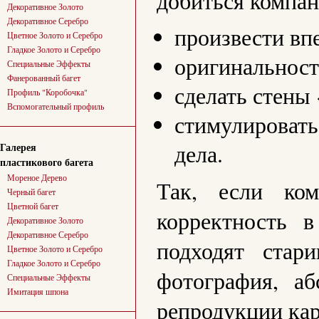
добиться компан
Декоративное Золото
Декоративное Серебро
произвести вп
Цветное Золото и Серебро
Гладкое Золото и Серебро
оригинальност
Специальные Эффекты
Фанерованный багет
сделать стены
Профиль "Коробочка"
Вспомогательный профиль
стимулировать
дела.
Галерея
пластикового багета
Мореное Дерево
Так, если ком
Черный багет
Цветной багет
корректность 
Декоративное Золото
Декоративное Серебро
подходят стар
Цветное Золото и Серебро
Гладкое Золото и Серебро
фотография, аб
Специальные Эффекты
Имитация шпона
репродукции кар