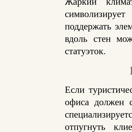
Жаркий клима
символизирует
поддержать элем
вдоль стен мо
статуэток.
Если туристиче
офиса должен с
специализирует
отпугнуть кли