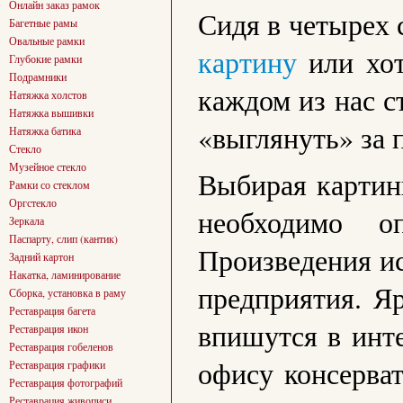
Онлайн заказ рамок
Сидя в четырех 
Багетные рамы
Овальные рамки
картину
или хот
Глубокие рамки
Подрамники
каждом из нас с
Натяжка холстов
Натяжка вышивки
«выглянуть» за 
Натяжка батика
Стекло
Музейное стекло
Выбирая картины
Рамки со стеклом
Оргстекло
необходимо о
Зеркала
Паспарту, слип (кантик)
Произведения ис
Задний картон
Накатка, ламинирование
предприятия. Я
Сборка, установка в раму
Реставрация багета
впишутся в инте
Реставрация икон
Реставрация гобеленов
офису консерват
Реставрация графики
Реставрация фотографий
Реставрация живописи