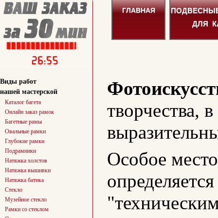
ПОДВЕСНЫ
ГЛАВНАЯ
ДЛЯ К
Виды работ
Фотоискусст
нашей мастерской
Каталог багета
творчества, 
Онлайн заказ рамок
Багетные рамы
выразительн
Овальные рамки
Глубокие рамки
Подрамники
Особое место
Натяжка холстов
Натяжка вышивки
определяется
Натяжка батика
Стекло
"техническим
Музейное стекло
Рамки со стеклом