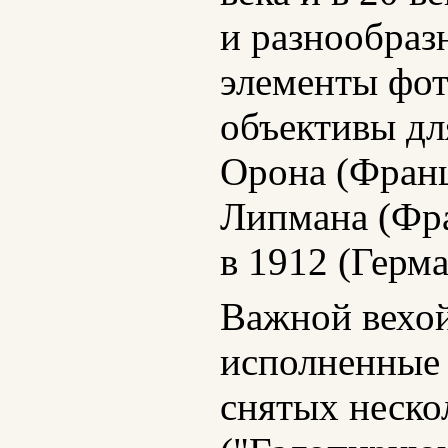
и разнообраз
элементы фот
объективы дл
Орона (Франц
Липмана (Фра
в 1912 (Герм
Важной вехой
исполненные
снятых неско