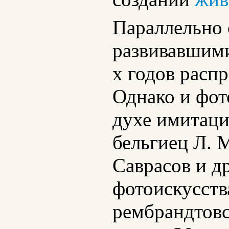
Параллельно 
развивавшими
х годов расп
Однако и фот
духе имитаци
бельгиец Л. 
Саврасов и д
фотоискусств
рембрандтовс