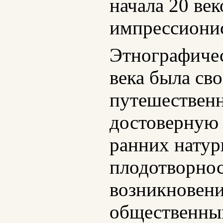
начала 20 ве
импрессиони
Этнографичес
века была св
путешественн
достоверную 
ранних натур
плодотворнос
возникновен
общественный