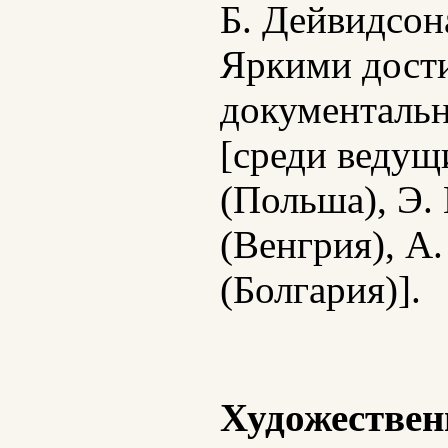
Б. Дейвидсона
Яркими дост
документальн
[среди ведущ
(Польша), Э.
(Венгрия), А
(Болгария)].
Художествен