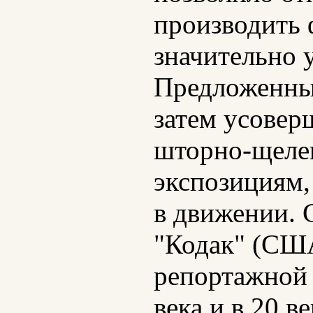
производить 
значительно 
Предложенный
затем усове
шторно-щелев
экспозициям,
в движении. 
"Кодак" (США
репортажной 
века и в 20 в