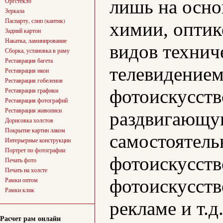
лишь на осно
Оргстекло
Зеркала
Паспарту, слип (кантик)
химии, оптике
Задний картон
Накатка, ламинирование
видов технич
Сборка, установка в раму
Реставрация багета
телевидением,
Реставрация икон
Реставрация гобеленов
фотоискусств
Реставрация графики
Реставрация фотографий
Реставрация живописи
раздвигающую
Дорисовка холстов
Покрытие картин лаком
самостоятель
Интерьерные конструкции
Портрет по фотографии
фотоискусств
Печать фото
Печать на холсте
фотоискусств
Рамки оптом
Рамки клик
рекламе и т.д.
Расчет рам онлайн