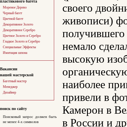
пластикового багета
своего двойн
Мореное Дерево
Черный багет
живописи) ф
Цветной багет
Декоративное Золото
получившего 
Декоративное Серебро
Цветное Золото и Серебро
Гладкое Золото и Серебро
немало сдела
Специальные Эффекты
Имитация шпона
высокую изоб
органическую
Вакансии
нашей мастерской
наиболее при
Багетный мастер
Менеджер
Дизайнер
привели в фо
Камерон в Ве
поиск по сайту
Поисковый запрос должен быть
в России и д
не менее 4-х символов