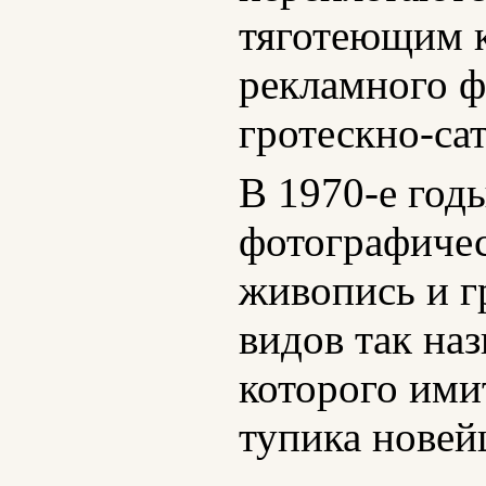
тяготеющим к
рекламного ф
гротескно-са
В 1970-е год
фотографичес
живопись и г
видов так на
которого ими
тупика новей