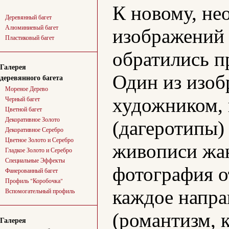
К новому, не
Деревянный багет
Алюминиевый багет
изображений 
Пластиковый багет
обратились п
Галерея
Один из изоб
деревянного багета
Мореное Дерево
художником, 
Черный багет
Цветной багет
Декоративное Золото
(дагеротипы)
Декоративное Серебро
Цветное Золото и Серебро
живописи жан
Гладкое Золото и Серебро
Специальные Эффекты
фотография 
Фанерованный багет
Профиль "Коробочка"
каждое напра
Вспомогательный профиль
(романтизм, 
Галерея