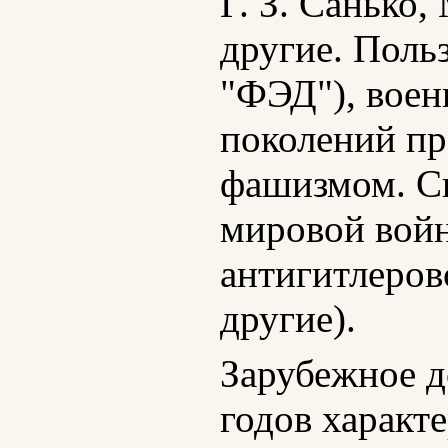
Г. З. Санько,
другие. Поль
"ФЭД"), воен
поколений пр
фашизмом. Св
мировой войн
антигитлеров
другие).
Зарубежное д
годов характ