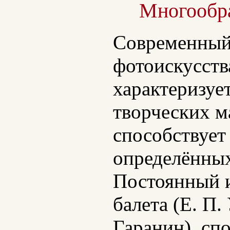
Многообр
Современный 
фотоискусств
характеризуе
творческих м
способствует
определённых
Постоянный и
балета (Е. П.
Гаранин), сп