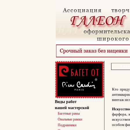
Гла
Кто приду
антиквариа
винтаж нел
Виды работ
нашей мастерской
Искусство
Багетные рамы
фарфора, 
Овальные рамки
искусствен
особом фав
Подрамники