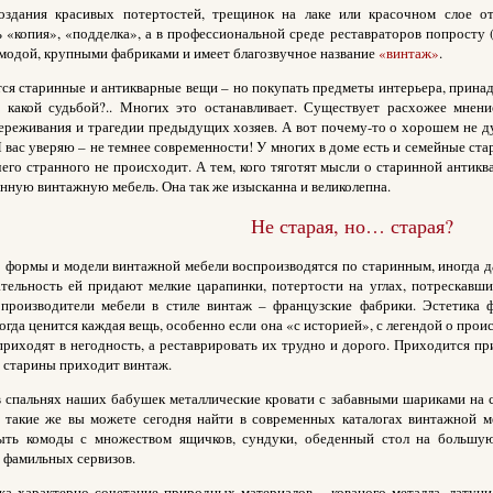
оздания красивых потертостей, трещинок на лаке или красочном слое от
 «копия», «подделка», а в профессиональной среде реставраторов попросту 
модой, крупными фабриками и имеет благозвучное название
«винтаж»
.
ся старинные и антикварные вещи – но покупать предметы интерьера, принад
о какой судьбой?.. Многих это останавливает. Существует расхожее мнен
ереживания и трагедии предыдущих хозяев. А вот почему-то о хорошем не ду
 вас уверяю – не темнее современности! У многих в доме есть и семейные ста
его странного не происходит. А тем, кого тяготят мысли о старинной антик
нную винтажную мебель. Она так же изысканна и великолепна.
Не старая, но… старая?
о формы и модели винтажной мебели воспроизводятся по старинным, иногда 
ательность ей придают мелкие царапинки, потертости на углах, потрескавш
производители мебели в стиле винтаж – французские фабрики. Эстетика ф
когда ценится каждая вещь, особенно если она «с историей», с легендой о прои
риходят в негодность, а реставрировать их трудно и дорого. Приходится пр
 старины приходит винтаж.
в спальнях наших бабушек металлические кровати с забавными шариками на с
 такие же вы можете сегодня найти в современных каталогах винтажной м
ть комоды с множеством ящичков, сундуки, обеденный стол на большую
 фамильных сервизов.
а характерно сочетание природных материалов – кованого металла, латуни, 