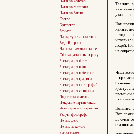
Натяжка холстов
Техника с
Натяжка вышивки
называлось
Натяжка батика
узаконено 
Стекло
Нам нравят
Оргстекло
неизвестн
Зеркала
истории, п
Паспарту, слип (кантик)
история? Я
Задний картон
людей. Нич
Накатка, ламинирование
на совреме
Сборка, установка в раму
Реставрация багета
Реставрация икон
Чаще всег
Реставрация гобеленов
и привлек
Реставрация графики
Основные 
Реставрация фотографий
культура, 
Реставрация живописи
временем п
Дорисовка холстов
любителям
Покрытие картин лаком
Помните, 
Интерьерные конструкции
Вот почти
Услуги фотографа
должны бы
Печать фото
старинных
Печать на холсте
Рамки оптом
Для винтаж