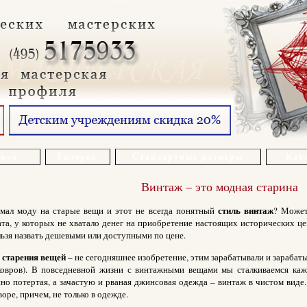
вная
Галерея
Стандартные размеры
Ката
Винтаж – это модная старина
стиль винтаж
мал моду на старые вещи и этот не всегда понятный
? Может
та, у которых не хватало денег на приобретение настоящих исторических це
ьзя назвать дешевыми или доступными по цене.
 старения вещей
– не сегодняшнее изобретение, этим зарабатывали и зарабаты
ковров). В повседневной жизни с винтажными вещами мы сталкиваемся каж
но потертая, а зачастую и рваная джинсовая одежда – винтаж в чистом виде. 
оре, причем, не только в одежде.