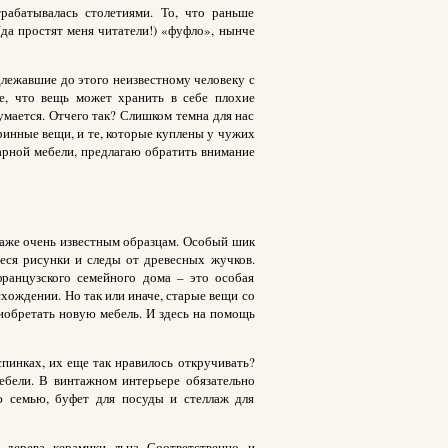
рабатывалась столетиями. То, что раньше
(да простят меня читатели!) «фуфло», нынче
лежавшие до этого неизвестному человеку с
ие, что вещь может хранить в себе плохие
мается. Отчего так? Слишком темна для нас
ринные вещи, и те, которые куплены у чужих
варной мебели, предлагаю обратить внимание
даже очень известным образцам. Особый шик
иеся рисунки и следы от древесных жучков.
ранцузского семейного дома – это особая
схождении. Но так или иначе, старые вещи со
иобретать новую мебель. И здесь на помощь
пинках, их еще так нравилось откручивать?
ебели. В винтажном интерьере обязательно
 семью, буфет для посуды и стеллаж для
дерева, керамики, льна. Соответственно, и