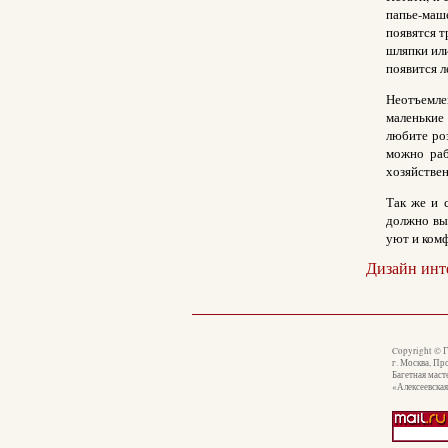
папье-маше
появятся 
шляпки или
появится л
Неотъемле
маленькие 
любите ро
можно раб
хозяйствен
Так же и 
должно вы
уют и комф
Дизайн инт
Copyright © 
г. Москва, Пр
Багетная маст
«Алексеевска