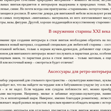
ельных винтаж-предметов и интерьеров выдержаны в природных тонах. Хо
еленые, синие. Но почти всегда они приглушены «старинными» потертостями, 
тающиеся росписи. В качестве декора для винтажной мебели используют резны
из самых популярных «винтажных» материалов, из него изготавливают массу 
тры, вазы, фигурки. Другой, хорошо поддающийся искусственному старению м
В окружении старины XXI века
имание при создании интерьера в стиле винтаж необходимо обратить на пол
явился новый материал, созданный специально для любителей старины – сост
интажной мебелью, только к норкам жучков-древоедов, добавляют еще следы
ном для винтажного интерьера может послужить и паркетная доска, особенно
янцевым лаком, то паркетная доска в стиле винтаж – только матовым, а ещ
 или восточный ковер – смотреться будет отлично!
Аксессуары для ретро-интерьера
набор украшений для стильного пространства – скульптурки животных, кукл
дойдет все, что вы найдете на чердаке или в бабушкином сундуке (ну а если
и – и не надо). Если чердака или сундука поблизости нет, можно приобр
ыми мастерами. Например, милые и забавные игрушки-скульптурки, наив
сть и неповторимый шарм. Наверное, именно благодаря романтизму, легкост
влекает людей разных возрастов: взрослым нравится обладать вещами с историе
 созданию интерьера или отдельных предметов в стиле винтаж можно привлеч