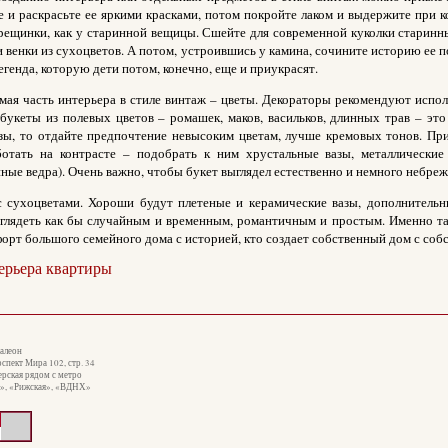
 и раскрасьте ее яркими красками, потом покройте лаком и выдержите при к
трещинки, как у старинной вещицы. Сшейте для современной куколки старинн
 венки из сухоцветов. А потом, устроившись у камина, сочините историю ее п
егенда, которую дети потом, конечно, еще и приукрасят.
мая часть интерьера в стиле винтаж – цветы. Декораторы рекомендуют испол
букеты из полевых цветов – ромашек, маков, васильков, длинных трав – это
зы, то отдайте предпочтение невысоким цветам, лучше кремовых тонов. При
отать на контрасте – подобрать к ним хрустальные вазы, металлические
ные ведра). Очень важно, чтобы букет выглядел естественно и немного небрежн
с сухоцветами. Хороши будут плетеные и керамические вазы, дополнительны
глядеть как бы случайным и временным, романтичным и простым. Именно та
орт большого семейного дома с историей, кто создает собственный дом с со
ерьера квартиры
Галеон
оспект Мира 102, стр. 34
ерская рядом с метро
я», «Рижская», «ВДНХ»