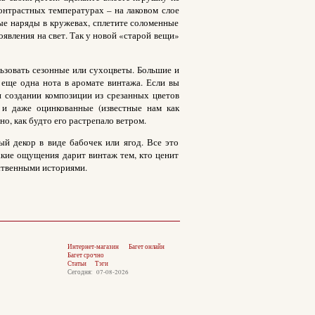
онтрастных температурах – на лаковом слое
ые наряды в кружевах, сплетите соломенные
оявления на свет. Так у новой «старой вещи»
ьзовать сезонные или сухоцветы. Большие и
 еще одна нота в аромате винтажа. Если вы
 создании композиции из срезанных цветов
 и даже оцинкованные (известные нам как
о, как будто его растрепало ветром.
й декор в виде бабочек или ягод. Все это
кие ощущения дарит винтаж тем, кто ценит
бственными историями.
Интернет-магазин
Багет онлайн
Багет срочно
Статьи
Тэги
Сегодня: 07-08-2026