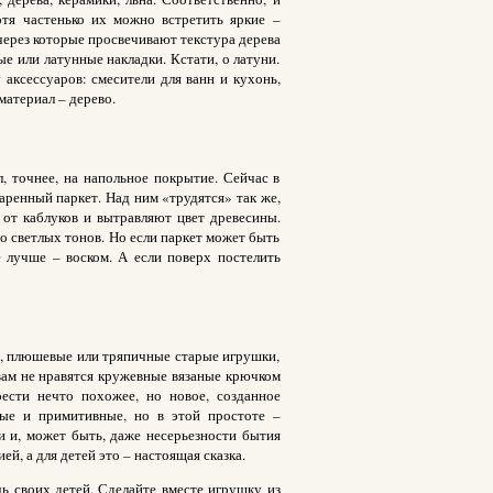
тя частенько их можно встретить яркие –
через которые просвечивают текстура дерева
е или латунные накладки. Кстати, о латуни.
аксессуаров: смесители для ванн и кухонь,
атериал – дерево.
, точнее, на напольное покрытие. Сейчас в
аренный паркет. Над ним «трудятся» так же,
 от каблуков и вытравляют цвет древесины.
 светлых тонов. Но если паркет может быть
е лучше – воском. А если поверх постелить
ы, плюшевые или тряпичные старые игрушки,
 вам не нравятся кружевные вязаные крючком
ести нечто похожее, но новое, созданное
ные и примитивные, но в этой простоте –
и и, может быть, даже несерьезности бытия
й, а для детей это – настоящая сказка.
ь своих детей. Сделайте вместе игрушку из