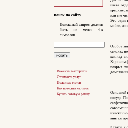
цвета отд
красные, з
поиск по сайту
или еле чи
Это один 
Поисковый запрос должен
мойки, люс
быть не менее 4-х
символов
Особое вн
салонах по
как над в
Хорошим фо
покрыт гл
Вакансии мастерской
домотканый
Стоимость услуг
Полезные статьи
Как повесить картины
Основной 
Купить готовую рамку
посуда. По
салфеточк
современн
изысканно
винтаж при
Кстати, к