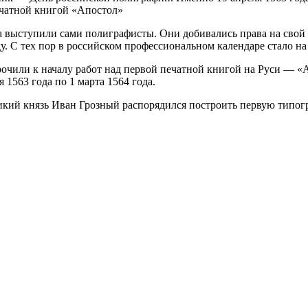
ечатной книгой «Апостол»
 выступили сами полиграфисты. Они добивались права на свой 
ду. С тех пор в российском профессиональном календаре стало на
очили к началу работ над первой печатной книгой на Руси — «А
я 1563 года по 1 марта 1564 года.
икий князь Иван Грозный распорядился построить первую типогр