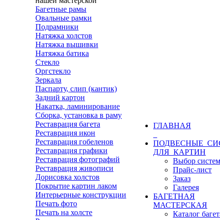
нашей мастерской
Багетные рамы
Овальные рамки
Подрамники
Натяжка холстов
Натяжка вышивки
Натяжка батика
Стекло
Оргстекло
Зеркала
Паспарту, слип (кантик)
Задний картон
Накатка, ламинирование
Сборка, установка в раму
Реставрация багета
ГЛАВНАЯ
Реставрация икон
Реставрация гобеленов
ПОДВЕСНЫЕ СИ
Реставрация графики
ДЛЯ КАРТИН
Реставрация фотографий
Выбор систе
Реставрация живописи
Прайс-лист
Дорисовка холстов
Заказ
Покрытие картин лаком
Галерея
Интерьерные конструкции
БАГЕТНАЯ
Печать фото
МАСТЕРСКАЯ
Печать на холсте
Каталог багет