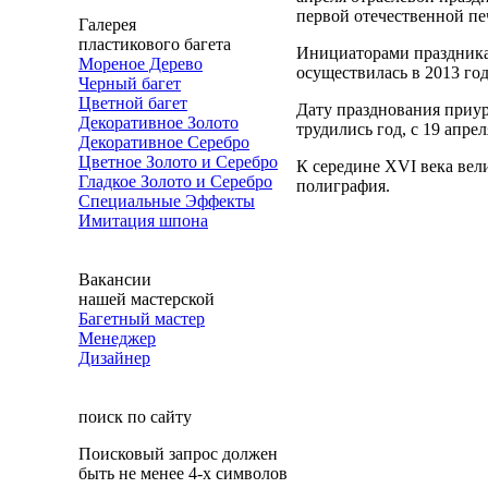
первой отечественной п
Галерея
пластикового багета
Инициаторами праздника
Мореное Дерево
осуществилась в 2013 го
Черный багет
Цветной багет
Дату празднования приур
Декоративное Золото
трудились год, с 19 апрел
Декоративное Серебро
Цветное Золото и Серебро
К середине XVI века вел
Гладкое Золото и Серебро
полиграфия.
Специальные Эффекты
Имитация шпона
Вакансии
нашей мастерской
Багетный мастер
Менеджер
Дизайнер
поиск по сайту
Поисковый запрос должен
быть не менее 4-х символов