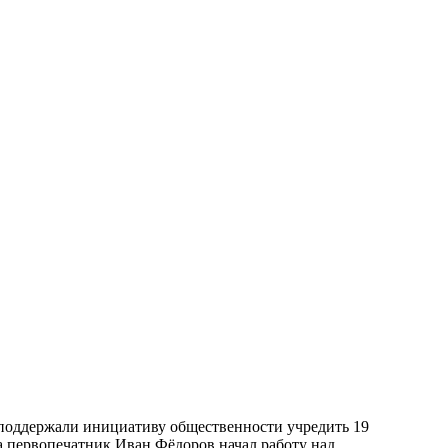
поддержали инициативу общественности учредить 19
а первопечатник Иван Фёдоров начал работу над