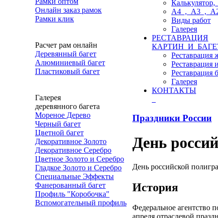
Рамки оптом
Калькулятор, 
Онлайн заказ рамок
A4 , A3 , A
Рамки клик
Виды работ
Галерея
РЕСТАВРАЦИЯ
Расчет рам онлайн
КАРТИН И БАГЕ
Деревянный багет
Реставрация 
Алюминиевый багет
Реставрация 
Пластиковый багет
Реставрация б
Галерея
КОНТАКТЫ
Галерея
деревянного багета
Мореное Дерево
Праздники России
Черный багет
Цветной багет
День росси
Декоративное Золото
Декоративное Серебро
Цветное Золото и Серебро
День российской полигра
Гладкое Золото и Серебро
Специальные Эффекты
История
Фанерованный багет
Профиль "Коробочка"
Вспомогательный профиль
Федеральное агентство 
апреля отраслевой празд