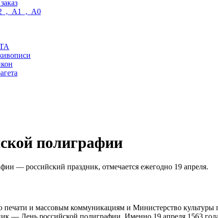
заказ
2 , A1 , A0
ТА
живописи
икон
агета
йской полиграфии
фии — российский праздник, отмечается ежегодно 19 апреля.
по печати и массовым коммуникациям и Министерство культуры 
ник — День российской полиграфии. Именно 19 апреля 1563 год