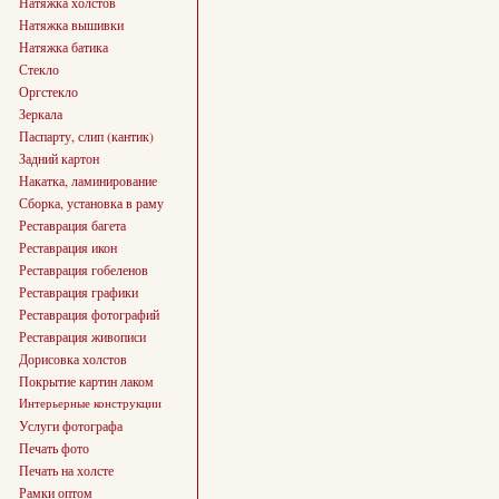
Натяжка холстов
Натяжка вышивки
Натяжка батика
Стекло
Оргстекло
Зеркала
Паспарту, слип (кантик)
Задний картон
Накатка, ламинирование
Сборка, установка в раму
Реставрация багета
Реставрация икон
Реставрация гобеленов
Реставрация графики
Реставрация фотографий
Реставрация живописи
Дорисовка холстов
Покрытие картин лаком
Интерьерные конструкции
Услуги фотографа
Печать фото
Печать на холсте
Рамки оптом