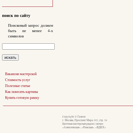
поиск по сайту
Поисковый запрос должен
быть не менее 4-х
символов
Вакансии мастерской
Стоимость услуг
Полезные статьи
Как повесить картины
Купить готовую рамку
Copyright © Галеон
г. Москва, Проспект Мира 102, стр. 34
Багетная мастерская рядом с метро
«Алексеевская», «Рижская», «ВДНХ»