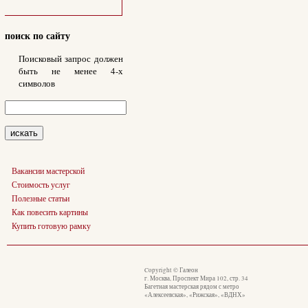
поиск по сайту
Поисковый запрос должен
быть не менее 4-х
символов
Вакансии мастерской
Стоимость услуг
Полезные статьи
Как повесить картины
Купить готовую рамку
Copyright © Галеон
г. Москва, Проспект Мира 102, стр. 34
Багетная мастерская рядом с метро
«Алексеевская», «Рижская», «ВДНХ»