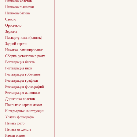
Натяжка холстов
Натяжка вышивки
Натяжка батика
Стекло
Оргстекло
Зеркала
Паспарту, слип (кантик)
Задний картон
Накатка, ламинирование
Сборка, установка в раму
Реставрация багета
Реставрация икон
Реставрация гобеленов
Реставрация графики
Реставрация фотографий
Реставрация живописи
Дорисовка холстов
Покрытие картин лаком
Интерьерные конструкции
Услуги фотографа
Печать фото
Печать на холсте
Рамки оптом