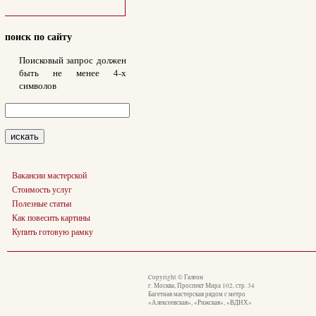
поиск по сайту
Поисковый запрос должен
быть не менее 4-х
символов
Вакансии мастерской
Стоимость услуг
Полезные статьи
Как повесить картины
Купить готовую рамку
Copyright © Галеон
г. Москва, Проспект Мира 102, стр. 34
Багетная мастерская рядом с метро
«Алексеевская», «Рижская», «ВДНХ»