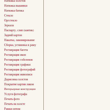
Натяжка холстов
Натяжка вышивки
Натяжка батика
Стекло
Оргстекло
Зеркала
Паспарту, слип (кантик)
Задний картон
Накатка, ламинирование
Сборка, установка в раму
Реставрация багета
Реставрация икон
Реставрация гобеленов
Реставрация графики
Реставрация фотографий
Реставрация живописи
Дорисовка холстов
Покрытие картин лаком
Интерьерные конструкции
Услуги фотографа
Печать фото
Печать на холсте
Рамки оптом