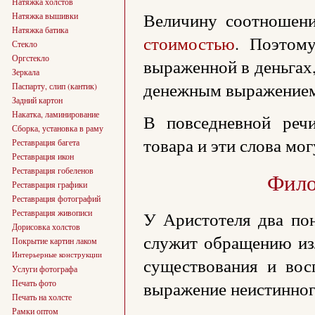
Натяжка холстов
Величину соотношени
Натяжка вышивки
Натяжка батика
стоимостью
. Поэтому
Стекло
Оргстекло
выраженной в деньгах
Зеркала
денежным выражением
Паспарту, слип (кантик)
Задний картон
Накатка, ламинирование
В повседневной реч
Сборка, установка в раму
товара и эти слова мог
Реставрация багета
Реставрация икон
Реставрация гобеленов
Фило
Реставрация графики
Реставрация фотографий
Реставрация живописи
У Аристотеля два пон
Дорисовка холстов
служит обращению изл
Покрытие картин лаком
Интерьерные конструкции
существования и вос
Услуги фотографа
выражение неистинного
Печать фото
Печать на холсте
Рамки оптом