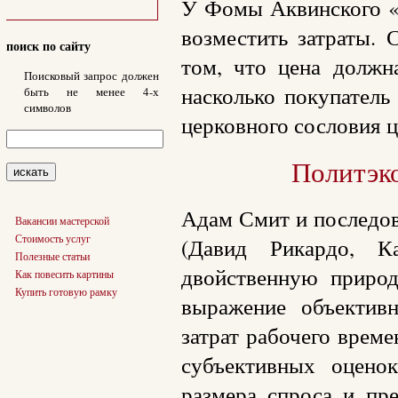
У Фомы Аквинского «С
возместить затраты.
поиск по сайту
том, что цена должн
Поисковый запрос должен
насколько покупатель
быть не менее 4-х
символов
церковного сословия ц
Политэк
Адам Смит и последов
Вакансии мастерской
Стоимость услуг
(Давид Рикардо, К
Полезные статьи
двойственную приро
Как повесить картины
Купить готовую рамку
выражение объективн
затрат рабочего време
субъективных оцено
размера спроса и пр