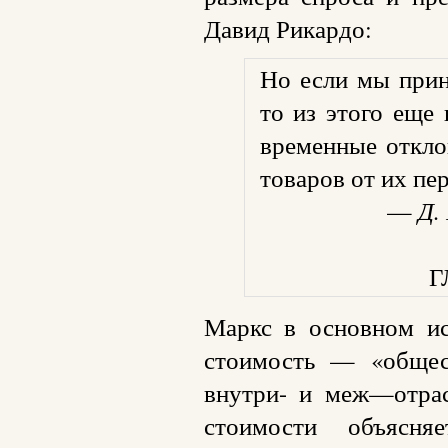
Давид Рикардо:
Но если мы прин
то из этого еще
временные откло
товаров от их пе
—
Д.
Г
Маркс в основном ис
стоимость — «общест
внутри- и меж—отрас
стоимости объясн