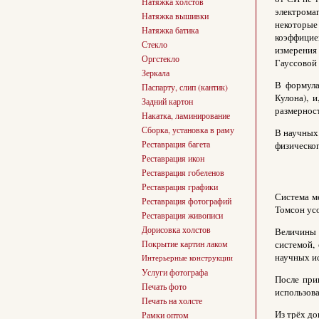
Натяжка холстов
электрома
Натяжка вышивки
некоторые
Натяжка батика
коэффицие
Стекло
измерения
Оргстекло
Гауссовой 
Зеркала
В формула
Паспарту, слип (кантик)
Кулона), 
Задний картон
размерност
Накатка, ламинирование
Сборка, установка в раму
В научных
Реставрация багета
физическог
Реставрация икон
Реставрация гобеленов
Реставрация графики
Система м
Реставрация фотографий
Томсон усо
Реставрация живописи
Дорисовка холстов
Величины 
системой,
Покрытие картин лаком
научных и
Интерьерные конструкции
Услуги фотографа
После при
Печать фото
использова
Печать на холсте
Из трёх д
Рамки оптом