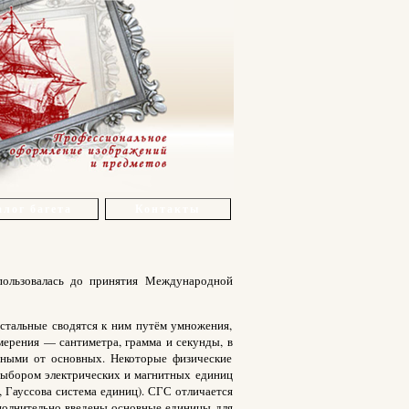
лог багета
Контакты
пользовалась до принятия Международной
остальные сводятся к ним путём умножения,
мерения — сантиметра, грамма и секунды, в
дными от основных. Некоторые физические
выбором электрических и магнитных единиц
 Гауссова система единиц). СГС отличается
ополнительно введены основные единицы для