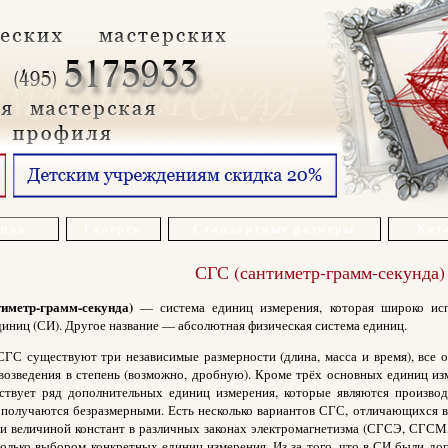
вная
Галерея
Стандартные размеры
Ката
СГС (сантиметр-грамм-секунда)
иметр-грамм-секунда)
— система единиц измерения, которая широко ис
иниц (СИ). Другое название — абсолютная физическая система единиц.
СГС существуют три независимые размерности (длина, масса и время), все 
 возведения в степень (возможно, дробную). Кроме трёх основных единиц из
твует ряд дополнительных единиц измерения, которые являются произво
 получаются безразмерными. Есть несколько вариантов СГС, отличающихся 
 и величиной констант в различных законах электромагнетизма (СГСЭ, СГСМ,
только выбором конкретных единиц измерения. Из-за того, что в СИ были д