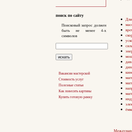
поиск по сайту
Дли
мас
Поисковый запрос должен
вре
быть не менее 4-х
ско
символов
уск
сил
эне
мощ
дав
дин
кин
Вакансии мастерской
маг
Стоимость услуг
маг
Полезные статьи
нап
Как повесить картины
маг
Купить готовую рамку
инд
эле
ёмк
Междунаро