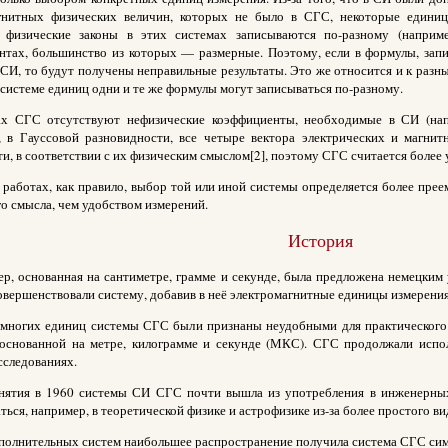
гнитных физических величин, которых не было в СГС, некоторые единиц
 физические законы в этих системах записываются по-разному (наприме
нтах, большинство из которых — размерные. Поэтому, если в формулы, зап
 СИ, то будут получены неправильные результаты. Это же относится и к ра
системе единиц одни и те же формулы могут записываться по-разному.
х СГС отсутствуют нефизические коэффициенты, необходимые в СИ (напр
и, в Гауссовой разновидности, все четыре вектора электрических и магн
и, в соответствии с их физическим смыслом[2], поэтому СГС считается более
 работах, как правило, выбор той или иной системы определяется более пре
о смысла, чем удобством измерений.
История
ер, основанная на сантиметре, грамме и секунде, была предложена немецким
вершенствовали систему, добавив в неё электромагнитные единицы измерения
многих единиц системы СГС были признаны неудобными для практического и
 основанной на метре, килограмме и секунде (МКС). СГС продолжали испо
сследованиях.
нятия в 1960 системы СИ СГС почти вышла из употребления в инженерны
ться, например, в теоретической физике и астрофизике из-за более простого ви
ополнительных систем наибольшее распространение получила система СГС си