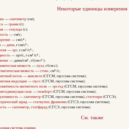
Некоторые единицы измерения
на
—
сантиметр
(см);
са
—
грамм
(г);
мя
—
секунда
(с);
рость
— см/с;
орение
— см/с² ;
а
—
дина
, г·см/с² ;
ргия
—
эрг
, г·см² /с² ;
ность
— эрг/с, г·см² /с² ;
ление
— дина/см² , г/(см·с² );
амическая вязкость
—
пуаз
, г/(см·с);
ематическая вязкость
—
стокс
, см² /с;
нитный поток
—
максвелл
(СГСМ, гауссова система);
нитная индукция
—
гаусс
(СГСМ, гауссова система);
ряжённость магнитного поля
—
эрстед
(СГСМ, гауссова система);
нитодвижущая сила
—
гильберт
(СГСМ, гауссова система);
уктивность
—
сантиметр
(СГСМ, гауссова система),
статгенри
(СГСЭ);
ктрический заряд
—
статкулон
,
франклин
(СГСЭ, гауссова система);
ость
—
сантиметр
,
статфарад
(СГСЭ, гауссова система).
См. также
дная система единиц