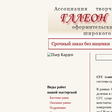
Гла
СГС (сант
системы ед
Виды работ
В рамках 
нашей мастерской
деления и
Багетные рамы
СГС сущес
константы
Овальные рамки
измерения
Подрамники
от СИ не 