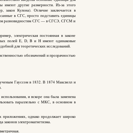
ы имеют другие размерности. Из-за этого
р, закон Кулона). Отличие заключается в
исанные в СГС, просто подставить единицы
зным разновидностям СГС — в СГСЭ, СГСМ и
имер, электрическая постоянная в законе
итных полей E, D, B и H имеют одинаковые
 удобной для теоретических исследований.
емственностью обозначений и прозрачностью
 ученым Гауссом в 1832. В 1874 Максвелл и
.
спользования, и вскоре она была заменена
льзовать параллельно с МКС, в основном в
х приложениях, однако продолжает широко
да законов электромагнетизма.
мметричная.