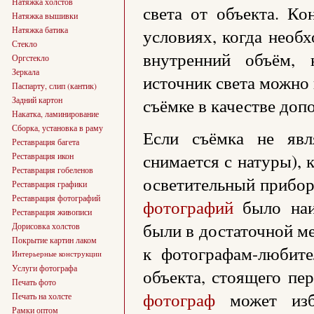
Натяжка холстов
света от объекта. Ко
Натяжка вышивки
Натяжка батика
условиях, когда необх
Стекло
внутренний объём, 
Оргстекло
Зеркала
источник света можно 
Паспарту, слип (кантик)
Задний картон
съёмке в качестве доп
Накатка, ламинирование
Сборка, установка в раму
Если съёмка не явл
Реставрация багета
снимается с натуры), 
Реставрация икон
Реставрация гобеленов
осветительный прибор
Реставрация графики
Реставрация фотографий
фотографий
было наиб
Реставрация живописи
были в достаточной м
Дорисовка холстов
Покрытие картин лаком
к фотографам-любите
Интерьерные конструкции
Услуги фотографа
объекта, стоящего пе
Печать фото
фотограф
может избе
Печать на холсте
Рамки оптом