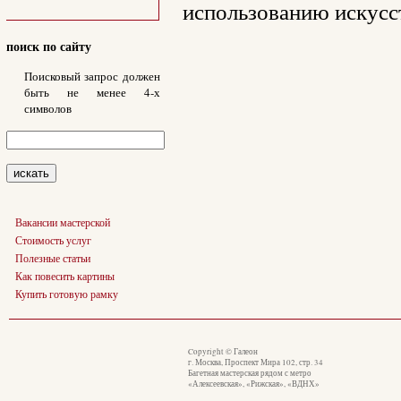
использованию искусс
поиск по сайту
Поисковый запрос должен
быть не менее 4-х
символов
Вакансии мастерской
Стоимость услуг
Полезные статьи
Как повесить картины
Купить готовую рамку
Copyright © Галеон
г. Москва, Проспект Мира 102, стр. 34
Багетная мастерская рядом с метро
«Алексеевская», «Рижская», «ВДНХ»