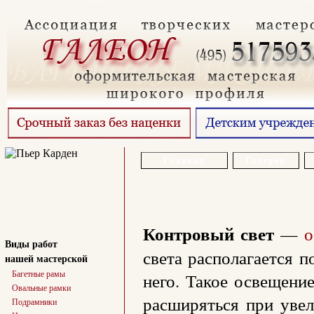
Главная
Галерея
Контровый свет
—
о
Виды работ
света располагается п
нашей мастерской
Багетные рамы
него. Такое освещени
Овальные рамки
расширяться при увел
Подрамники