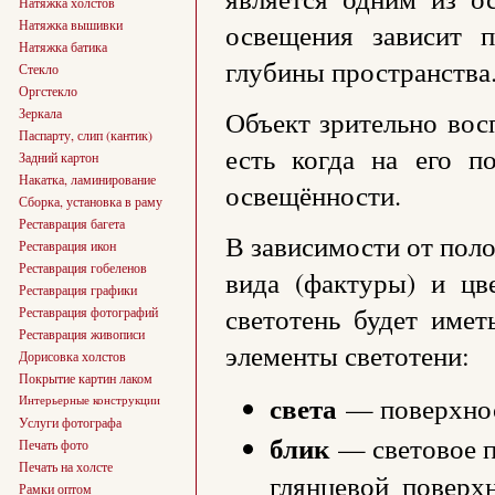
Натяжка холстов
Натяжка вышивки
освещения зависит 
Натяжка батика
глубины пространства
Стекло
Оргстекло
Зеркала
Объект зрительно восп
Паспарту, слип (кантик)
есть когда на его по
Задний картон
Накатка, ламинирование
освещённости.
Сборка, установка в раму
Реставрация багета
В зависимости от поло
Реставрация икон
Реставрация гобеленов
вида (фактуры) и цв
Реставрация графики
светотень будет име
Реставрация фотографий
Реставрация живописи
элементы светотени:
Дорисовка холстов
Покрытие картин лаком
света
— поверхнос
Интерьерные конструкции
Услуги фотографа
блик
— световое п
Печать фото
Печать на холсте
глянцевой поверх
Рамки оптом