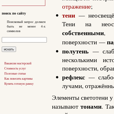
отражение
;
поиск по сайту
тени
— неосвещён
Поисковый запрос должен
Тени на неосв
быть не менее 4-х
собственными
символов
, 
п
поверхности —
полутень
— слаба
несколькими ист
Вакансии мастерской
поверхности, обра
Стоимость услуг
Полезные статьи
рефлекс
— слабое 
Как повесить картины
Купить готовую рамку
лучами, отражённы
Элементы светотени у
тонами
называют
. Та