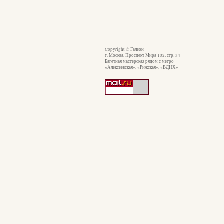
Copyright © Галеон
г. Москва, Проспект Мира 102, стр. 34
Багетная мастерская рядом с метро
«Алексеевская», «Рижская», «ВДНХ»