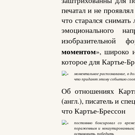
заштрихованны для п
печатал и не проявлял
что старался снимать
эмоционального на
изобразительной 
моментом
», широко 
которое для Картье-Бр
моментальное распознавание, в до
что придают этому событию соо
Об отношениях Карт
(англ.), писатель и сп
что Картье-Брессон
постоянно боксировал со вре
пораженным и нокаутированным; 
остановить, победить