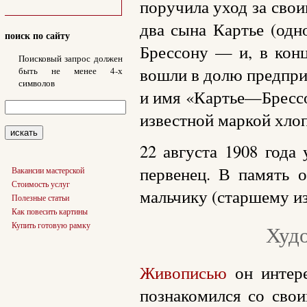
поручила уход за свои
два сына Картье (одн
поиск по сайту
Брессону — и, в конц
Поисковый запрос должен
вошли в долю предпри
быть не менее 4-х
символов
и имя «Картье—Брессо
известной маркой хло
22 августа 1908 года
первенец. В память 
Вакансии мастерской
Стоимость услуг
мальчику (старшему из
Полезные статьи
Как повесить картины
Купить готовую рамку
Худ
Живописью
он интере
познакомился со свои