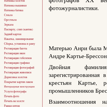
Натяжка холстов
Натяжка вышивки
фотожурналистики.
Натяжка батика
Стекло
Оргстекло
Зеркала
Паспарту, слип (кантик)
Задний картон
Накатка, ламинирование
Сборка, установка в раму
Матерью Анри была Ма
Реставрация багета
Реставрация икон
Андре Картье-Брессон
Реставрация гобеленов
Реставрация графики
Двойная фамилия
Реставрация фотографий
Реставрация живописи
зарегистрированная 
Дорисовка холстов
крестьян Картье, 
Покрытие картин лаком
Интерьерные конструкции
промышленников Бресс
Услуги фотографа
Печать фото
Взаимоотношения на
Печать на холсте
Рамки оптом