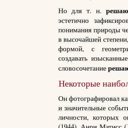
решаю
Но для т. н.
эстетично зафиксиро
понимания природы че
в высочайшей степени,
формой, с геометри
создавать изысканны
реша
словосочетание
Некоторые наибол
Он фотографировал ка
и значительные событ
личности, которых 
(1944), Анри Матисс (