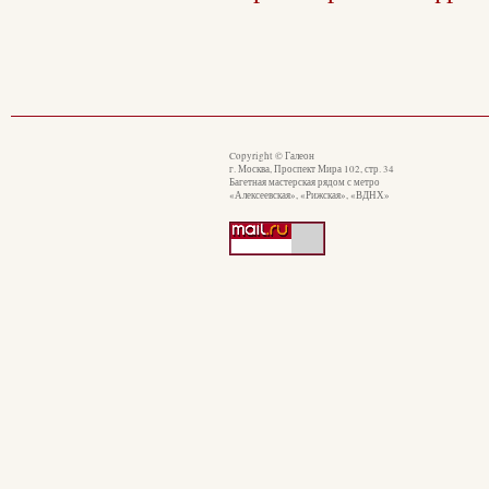
Copyright © Галеон
г. Москва, Проспект Мира 102, стр. 34
Багетная мастерская рядом с метро
«Алексеевская», «Рижская», «ВДНХ»