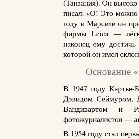
(Танзания). Он высоко
писал: «О! Это можно
году в Марселе он пр
фирмы Leica — лёгк
наконец ему достичь 
которой он имел склон
Основание «
В 1947 году Картье-
Дэвидом Сеймуром, 
Вандивартом и Ри
фотожурналистов — аг
В 1954 году стал пе